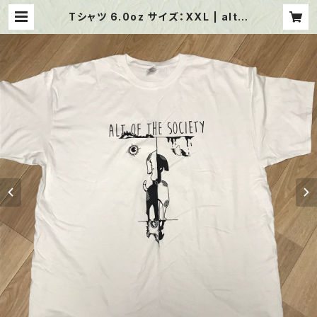
Tシャツ 6.0oz サイズ：XXL | alt o
f the society web shop