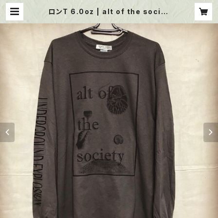
ロンT 6.0oz | alt of the societ
y web shop