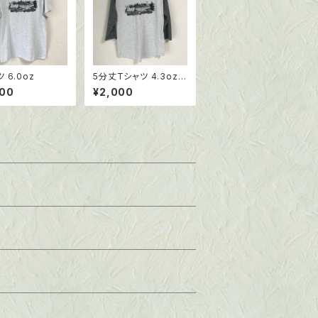
 6.0oz
5分丈Tシャツ 4.3oz
サイズ：M
000
¥2,000