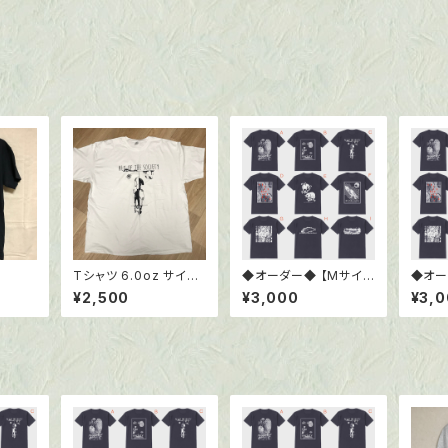
Tシャツ 6.0oz サイズ：
◆オーダー◆ 【Mサイズ
◆オー
XXL
】 Tシャツ6.0oz ブラッ
】 Tシ
¥2,500
¥3,000
¥3,
ク
ク