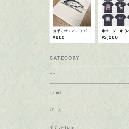
薄手マガジントートバッ
◆オーダー◆ 【
ク
】 Tシャツ6.0oz
¥600
¥3,000
ク
CATEGORY
CD
Tshirt
パーカー
ポケットTshirt