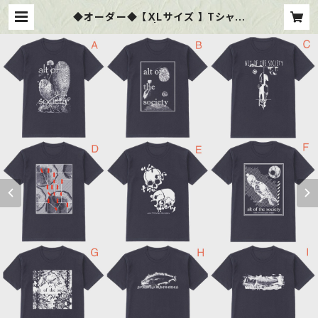
◆オーダー◆ 【XLサイズ 】 Tシャツ
6.0oz ブラック | alt of the soci
ety web shop