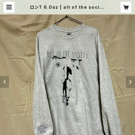
ロンT 6.0oz | alt of the societ
y web shop